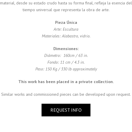
material, desde su estado crudo hasta su forma final, refleja la esencia del
tiempo universal que representa la obra de arte.
Pieza Única
Arte: Escultura
Materiales: Alabastro, vidrio.
Dimensiones:
Diámetro: 160cm / 63 in.
Fondo: 11 cm / 4.3 in.
Peso: 150 Kg / 330 lb approximately
This work has been placed in a private collection.
Similar works and commissioned pieces can be developed upon request.
REQUEST INFO